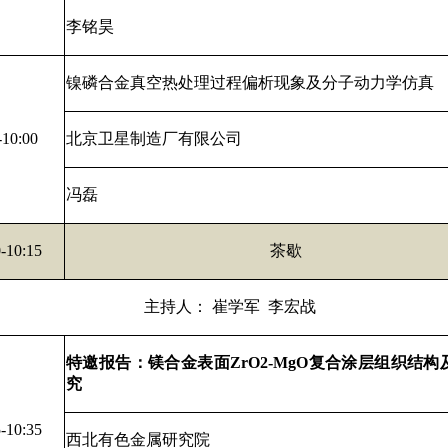
李铭昊
镍磷合金真空热处理过程偏析现象及分子动力学仿真
-10:00
北京卫星制造厂有限公司
冯磊
-10:15
茶歇
主持人： 崔学军 李宏战
特邀报告：镁合金表面
ZrO2-MgO
复合涂层组织结构
究
-10:35
西北有色金属研究院