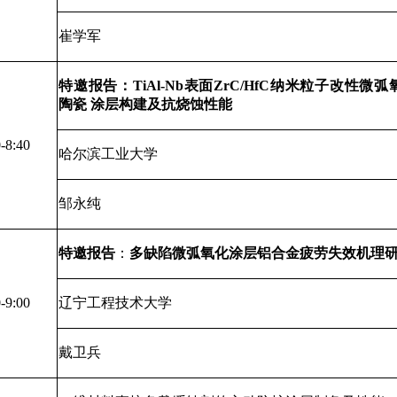
崔学军
特邀报告：
TiAl-Nb
表面
ZrC/HfC
纳米粒子改性微弧
陶瓷
涂层构建及抗烧蚀性能
-8:40
哈尔滨工业大学
邹永纯
特邀报告
：
多缺陷微弧氧化涂层铝合金疲劳失效机理
-9:00
辽宁工程技术大学
戴卫兵