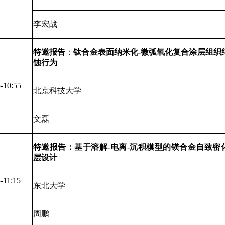
李宏战
特邀报告
：
钛合金表面纳米化
-
微弧氧化复合涂层组织
蚀行为
-10:55
北京科技大学
文磊
特邀报告：基于溶解
-
电离
-
沉积模型的镁合金自致密
层设计
-11:15
东北大学
周鹏