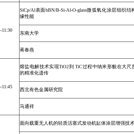
SiCp/Al表面hBN/B-Si-Al-O-glass微弧氧化涂层组
缘性能
-11:30
东南大学
蒋春燕
熔盐电解技术实现TiO2到 TiC过程中纳米形貌在大
的精准化遗传
-11:45
西北有色金属研究院
马通祥
面向载重无人机的轻质活塞式发动机缸体涂层增强技